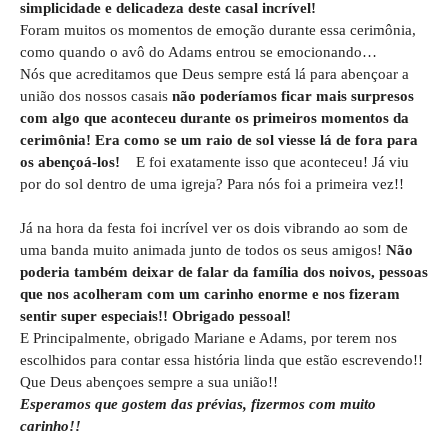
simplicidade e delicadeza deste casal incrível!
Foram muitos os momentos de emoção durante essa cerimônia,
como quando o avô do Adams entrou se emocionando…
Nós que acreditamos que Deus sempre está lá para abençoar a
união dos nossos casais
não poderíamos ficar mais surpresos
com algo que aconteceu durante os primeiros momentos da
cerimônia! Era como se um raio de sol viesse lá de fora para
os abençoá-los!
E foi exatamente isso que aconteceu! Já viu
por do sol dentro de uma igreja? Para nós foi a primeira vez!!
Já na hora da festa foi incrível ver os dois vibrando ao som de
uma banda muito animada junto de todos os seus amigos!
Não
poderia também deixar de falar da família dos noivos, pessoas
que nos acolheram com um carinho enorme e nos fizeram
sentir super especiais!! Obrigado pessoal!
E Principalmente, obrigado Mariane e Adams, por terem nos
escolhidos para contar essa história linda que estão escrevendo!!
Que Deus abençoes sempre a sua união!!
Esperamos que gostem das prévias, fizermos com muito
carinho!!