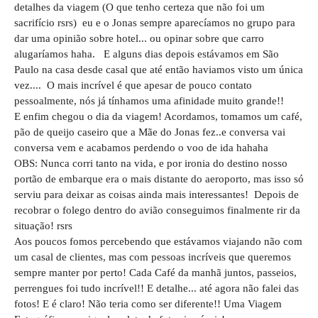
detalhes da viagem (O que tenho certeza que não foi um
sacrifício rsrs) eu e o Jonas sempre aparecíamos no grupo para
dar uma opinião sobre hotel... ou opinar sobre que carro
alugaríamos haha. E alguns dias depois estávamos em São
Paulo na casa desde casal que até então haviamos visto um única
vez.... O mais incrível é que apesar de pouco contato
pessoalmente, nós já tínhamos uma afinidade muito grande!!
E enfim chegou o dia da viagem! Acordamos, tomamos um café,
pão de queijo caseiro que a Mãe do Jonas fez..e conversa vai
conversa vem e acabamos perdendo o voo de ida hahaha
OBS: Nunca corri tanto na vida, e por ironia do destino nosso
portão de embarque era o mais distante do aeroporto, mas isso só
serviu para deixar as coisas ainda mais interessantes! Depois de
recobrar o folego dentro do avião conseguimos finalmente rir da
situação! rsrs
Aos poucos fomos percebendo que estávamos viajando não com
um casal de clientes, mas com pessoas incríveis que queremos
sempre manter por perto! Cada Café da manhã juntos, passeios,
perrengues foi tudo incrível!! E detalhe... até agora não falei das
fotos! E é claro! Não teria como ser diferente!! Uma Viagem