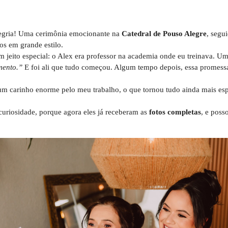
legria! Uma cerimônia emocionante na
Catedral de Pouso Alegre
, segu
os em grande estilo.
eito especial: o Alex era professor na academia onde eu treinava. Um d
mento.”
E foi ali que tudo começou. Algum tempo depois, essa promessa v
um carinho enorme pelo meu trabalho, o que tornou tudo ainda mais esp
uriosidade, porque agora eles já receberam as
fotos completas
, e poss